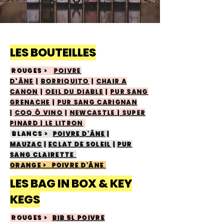
LES BOUTEILLES
ROUGES
>
POIVRE
D'ÂNE
|
BORRIQUITO
|
CHAIR A
CANON
|
OEIL DU DIABLE
|
PUR SANG
GRENACHE
|
PUR SANG CARIGNAN
|
COQ Ô VINO
|
NEWCASTLE
| SUPER
PINARD
| LE LITRON
BLANCS >
POIVRE
D'ÂNE
|
MAUZAC
|
ECLAT DE SOLEIL
|
PUR
SANG CLAIRETTE
ORANGE >
POIVRE
D'ÂNE
LES BAG IN BOX & KEY
KEGS
ROUGES >
BIB 5L POIVRE