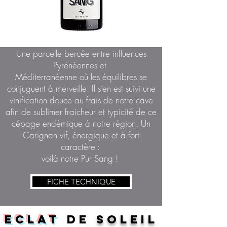
Une parcelle bercée entre influences
Pyrénéennes et
Méditerranéenne où les équilibres se
conjuguent à merveille. Il s’en est suivi une
vinification douce au frais de notre cave
afin de sublimer fraicheur et typicité de ce
cépage endémique à notre région. Un
Carignan vif, énergique et à fort
caractère :
voilà notre Pur Sang !
FICHE TECHNIQUE
eclat
de
soleil