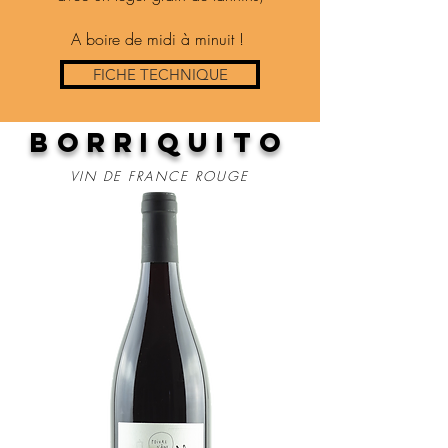
A boire de midi à minuit !
FICHE TECHNIQUE
borriquito
VIN DE FRANCE ROUGE